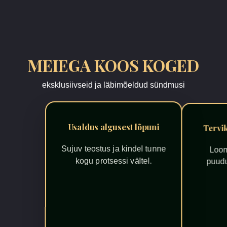
MEIEGA KOOS KOGED
eksklusiivseid ja läbimõeldud sündmusi
Usaldus algusest lõpuni
Tervik
Sujuv teostus ja kindel tunne
Loom
kogu protsessi vältel.
puudu