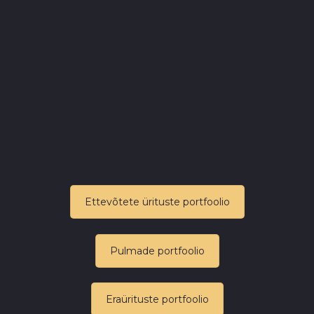
Ettevõtete ürituste portfoolio
Pulmade portfoolio
Eraürituste portfoolio