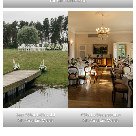
Pilt: Cärol-Liis Metsla
Saar Kõltsu mõisa alal
Kõltsu mõisa peoruum
Pilt: Cärol-Liis Metsla
Pilt: Cärol-Liis Metsla