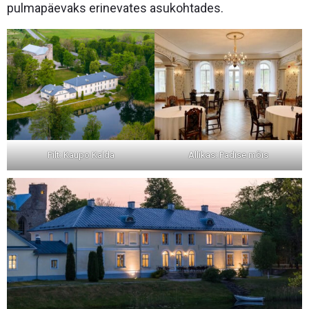
pulmapäevaks erinevates asukohtades.
Pilt: Kaupo Kalda
Allikas: Padise mõis