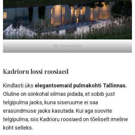
Pilt: Kaupo Kalda
Kadrioru lossi roosiaed
Kindlasti üks
elegantsemaid pulmakohti Tallinnas.
Oluline on siinkohal silmas pidada, et sobib just
telgipulma jaoks, kuna siseruume ei saa
erasündmuse jaoks kasutada. Kui aga soovite
telgipulma, siis Kadrioru roosiaed on tõeliselt imeline
koht selleks.