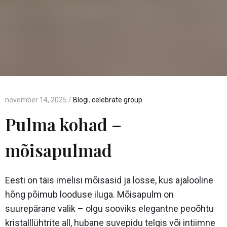
november 14, 2025 /
Blogi
,
celebrate group
Pulma kohad –
mõisapulmad
Eesti on täis imelisi mõisasid ja losse, kus ajalooline
hõng põimub looduse iluga. Mõisapulm on
suurepärane valik – olgu sooviks elegantne peoõhtu
kristalllühtrite all, hubane suvepidu telgis või intiimne