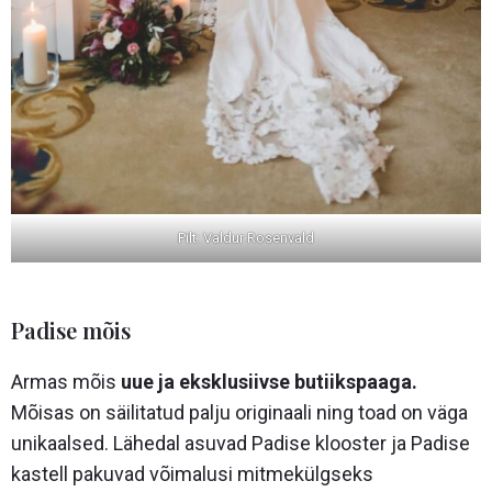
Pilt: Valdur Rosenvald
Padise mõis
Armas mõis
uue ja eksklusiivse butiikspaaga.
Mõisas on säilitatud palju originaali ning toad on väga
unikaalsed. Lähedal asuvad Padise klooster ja Padise
kastell pakuvad võimalusi mitmekülgseks