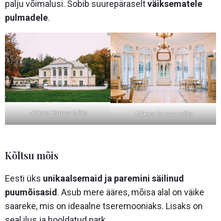
palju võimalusi. Sobib suurepäraselt
väiksematele
pulmadele
.
Allikas: Kumna Mõis
Allikas: Kumna mõis
Kõltsu mõis
Eesti üks
unikaalsemaid ja paremini säilinud
puumõisasid
. Asub mere ääres, mõisa alal on väike
saareke, mis on ideaalne tseremooniaks. Lisaks on
seal ilus ja hooldatud park.