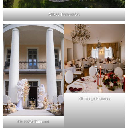
Allikas: Kernu mõis
Pilt: Taago Heinmaa
Pilt: Krõõt Tarkmeel