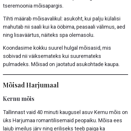
tseremoonia mõisapargis.
Tihti määrab mõisavalikul: asukoht, kui palju külalisi
mahutab nii saali kui ka ööbima, peasaali välimus, aed
ning lisaväärtus, näiteks spa olemasolu.
Koondasime kokku suurel hulgal mõisasid, mis
sobivad nii väiksemateks kui suuremateks
pulmadeks. Mõisad on jaotatud asukohtade kaupa.
Mõisad Harjumaal
Kernu mõis
Tallinnast vaid 40 minuti kaugusel asuv Kernu mõis on
üks Harjumaa romantilisemaid peopaiku. Mõisa ees
laiub imeilus järv ning eriliseks teeb paiga ka