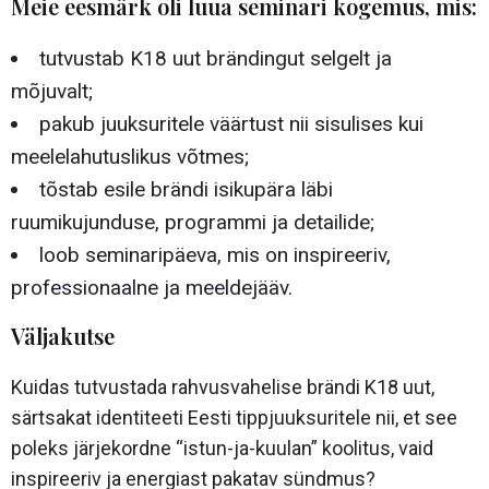
Meie eesmärk oli luua seminari kogemus, mis:
tutvustab K18 uut brändingut selgelt ja
mõjuvalt;
pakub juuksuritele väärtust nii sisulises kui
meelelahutuslikus võtmes;
tõstab esile brändi isikupära läbi
ruumikujunduse, programmi ja detailide;
loob seminaripäeva, mis on inspireeriv,
professionaalne ja meeldejääv.
Väljakutse
Kuidas tutvustada rahvusvahelise brändi K18 uut,
särtsakat identiteeti Eesti tippjuuksuritele nii, et see
poleks järjekordne “istun-ja-kuulan” koolitus, vaid
inspireeriv ja energiast pakatav sündmus?