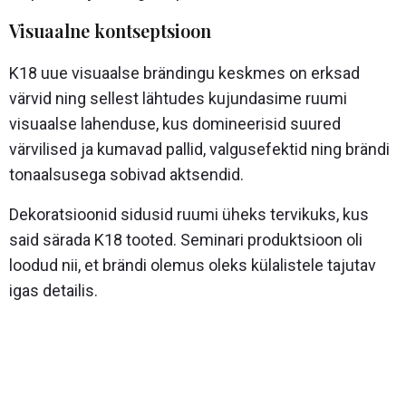
Visuaalne kontseptsioon
K18 uue visuaalse brändingu keskmes on erksad
värvid ning sellest lähtudes kujundasime ruumi
visuaalse lahenduse, kus domineerisid suured
värvilised ja kumavad pallid, valgusefektid ning brändi
tonaalsusega sobivad aktsendid.
Dekoratsioonid sidusid ruumi üheks tervikuks, kus
said särada K18 tooted. Seminari produktsioon oli
loodud nii, et brändi olemus oleks külalistele tajutav
igas detailis.
Sisu strateegia ja lahendus
Dünaamiline algus:
Kogunemise ajal tervitasid külalisi
tantsijad ja seminar sai alguse energiapauguga – Don