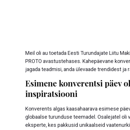
Meil oli au toetada
Eesti Turundajate Liitu Ma
PROTO avastustehases
. Kahepäevane konvere
jagada teadmisi, anda ülevaade trendidest ja r
Esimene konverentsi päev oli
inspiratsiooni
Konverents algas kaasahaarava esimese päeva
globaalse turunduse teemadel. Osalejatel oli 
eksperte, kes pakkusid unikaalseid vaatenurki