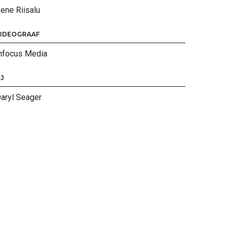
ene Riisalu
IDEOGRAAF
nfocus Media
J
aryl Seager