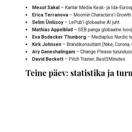
Mesut Sakal
– Kantar Media Kesk- ja Ida-Euroopa
Erica Terranova
– Moomin Characters’i Growth 
Selim Ünlüsoy
– LePub’i globaalne AI juht
Mathias Appelblad
– SEB panga globaalne loovju
Eva Bodecker Thunborg
– Mediaplus Nordic t
Kirk Johnsen
– Brändikonsultant (Nike, Corona,
Ary Ganeshalingam
– Change Please turundusd
David Beckett
– Pitch Trainer, Best3Minutes
Teine päev: statistika ja tu
Making Sense konverentsi teine päev jätkus
andmepõhisele turundusele ja uuenduslikele b
eksperte, kes andsid statistilisi ülevaateid ja
konkureerivas maailmas. Teise päeva esinejat
Kaarel Oja
– Quantitas Innovation tegevjuht