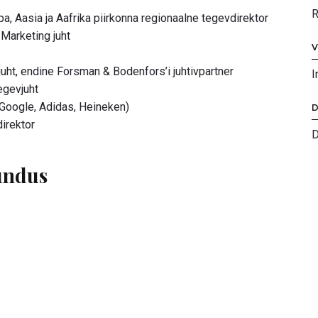
R
, Aasia ja Aafrika piirkonna regionaalne tegevdirektor
Marketing juht
V
ht, endine Forsman & Bodenfors’i juhtivpartner
I
egevjuht
 Google, Adidas, Heineken)
D
irektor
D
rundus
 sama hoogsalt, keskendudes käitumisteadusele,
rändikasvu strateegiatele. Osalejad said kuulata
 teadmisi ning edastasid mõtteid, kuidas eristuda
e hulka kuulusid: