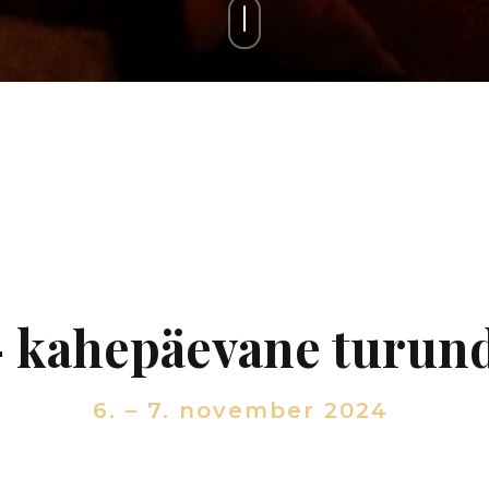
 kahepäevane turun
6. – 7. november 2024