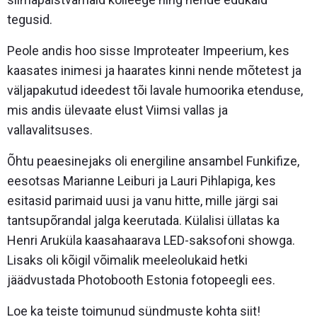
tegusid.
Peole andis hoo sisse Improteater Impeerium, kes
kaasates inimesi ja haarates kinni nende mõtetest ja
väljapakutud ideedest tõi lavale humoorika etenduse,
mis andis ülevaate elust Viimsi vallas ja
vallavalitsuses.
Õhtu peaesinejaks oli energiline ansambel Funkifize,
eesotsas Marianne Leiburi ja Lauri Pihlapiga, kes
esitasid parimaid uusi ja vanu hitte, mille järgi sai
tantsupõrandal jalga keerutada. Külalisi üllatas ka
Henri Aruküla kaasahaarava LED-saksofoni showga.
Lisaks oli kõigil võimalik meeleolukaid hetki
jäädvustada Photobooth Estonia fotopeegli ees.
Loe ka teiste toimunud sündmuste kohta siit!