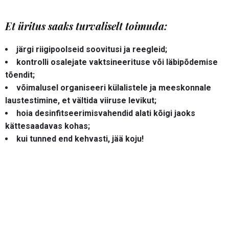
Et üritus saaks turvaliselt toimuda:
järgi riigipoolseid soovitusi ja reegleid;
kontrolli osalejate vaktsineerituse või läbipõdemise
tõendit;
võimalusel organiseeri külalistele ja meeskonnale
laustestimine, et vältida viiruse levikut;
hoia desinfitseerimisvahendid alati kõigi jaoks
kättesaadavas kohas;
kui tunned end kehvasti, jää koju!