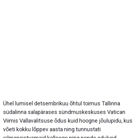
Ühel lumisel detsembrikuu õhtul toimus Tallinna
südalinna salapärases sündmuskeskuses Vatican
Viimis Vallavalitsuse õdus kuid hoogne jõulupidu, kus
võeti kokku lõppev aasta ning tunnustati
silmapaistvamaid kolleege ning nende edukaid