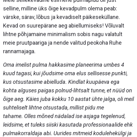
selline, milline üks õige kevadpulm olema peab:
värske, särav, lõbus ja kevadiselt päikeseküllane.
Kevad on suurepärane aeg abiellumiseks! Võluvalt
lihtne põhjamaine minimalism sobis nagu valatult
meie pruutpaariga ja nende valitud peokoha Ruhe
rannamajaga.
Oma imelist pulma hakkasime planeerima umbes 4
kuud tagasi, kui jõudsime oma elus sellisesse punkti,
kus otsustasime abielluda. Kindlat kuupäeva ega
kohta alguses paigas polnud-lihtsalt tunne, et nüüd on
õige aeg. Käies juba kokku 10 aastat ühte jalga, oli meil
suhteliselt lihtne otsustada, millist pidu me
tahame.
Olles mõned nädalad ise asjaga tegelenud,
leidsime, et tuleks siiski kasutada professionaalide ehk
pulmakorraldaja abi. Uurides mitmeid kodulehekülgi ja