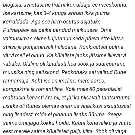
blogisid, avastasime Pulmakorraldaja.ee meeskonna.
Ise kartsime, kas 3-4 kuuga annab ikka pulma
korraldada. Aga see hirm osutus asjatuks.
Pulmapäev sai paika pandud maikuusse. Oma
vaimusilmas olime kujutanud seda päeva ette lihtsa,
stiilse ja põhjamaiselt heledana. Konkreetset pulma
värvi meil ei olnud. Ka külaliste jaoks jätsime lillevärvi
vabaks. Oluline oli kindlasti hea söök ja suurepärane
muusika ning seltskond. Peokohaks sai valitud Ruhe
rannamaja. Koht ise on imeline: mere ääres,
kompaktne ja romantiline. Kõik meie 60 peokülalist
mahtusid kenasti ära nii, et jäi ka piisavalt tantsuruumi.
Lisaks oli Ruhes olemas enamus vajalikust sisustusest
ning lisadest, mida ei pidanud lisaks üürima. Seega
saime omajagu kokku hoida. Kauni kohavaliku ja vaate
eest merele saime külalistelt palju kiita. Söök oli väga