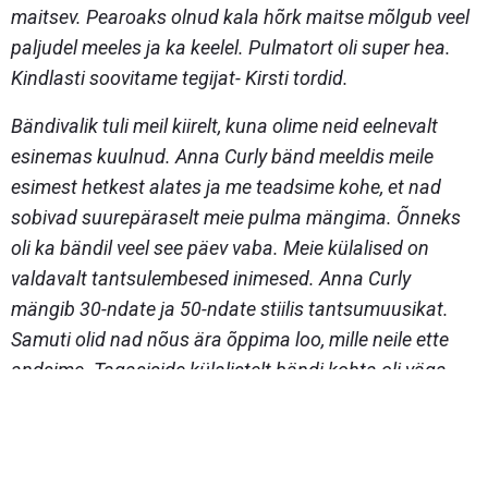
maitsev. Pearoaks olnud kala hõrk maitse mõlgub veel
paljudel meeles ja ka keelel. Pulmatort oli super hea.
Kindlasti soovitame tegijat- Kirsti tordid.
Bändivalik tuli meil kiirelt, kuna olime neid eelnevalt
esinemas kuulnud. Anna Curly bänd meeldis meile
esimest hetkest alates ja me teadsime kohe, et nad
sobivad suurepäraselt meie pulma mängima. Õnneks
oli ka bändil veel see päev vaba. Meie külalised on
valdavalt tantsulembesed inimesed. Anna Curly
mängib 30-ndate ja 50-ndate stiilis tantsumuusikat.
Samuti olid nad nõus ära õppima loo, mille neile ette
andsime. Tagasiside külalistelt bändi kohta oli väga
positiivne. Kõigile meeldis.
Ise me arvame, et olime oma
soovides selleks päevaks tagasihoidlikud. Kliššeelik
ninnu-nännu pole meie jaoks. Õhtujuhi ja fotograafi