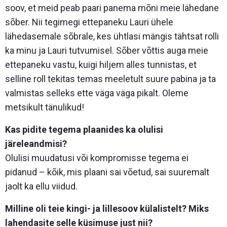
soov, et meid peab paari panema mõni meie lähedane
sõber. Nii tegimegi ettepaneku Lauri ühele
lähedasemale sõbrale, kes ühtlasi mängis tähtsat rolli
ka minu ja Lauri tutvumisel. Sõber võttis auga meie
ettepaneku vastu, kuigi hiljem alles tunnistas, et
selline roll tekitas temas meeletult suure pabina ja ta
valmistas selleks ette väga väga pikalt. Oleme
metsikult tänulikud!
Kas pidite tegema plaanides ka olulisi
järeleandmisi?
Olulisi muudatusi või kompromisse tegema ei
pidanud – kõik, mis plaani sai võetud, sai suuremalt
jaolt ka ellu viidud.
Milline oli teie kingi- ja lillesoov külalistelt? Miks
lahendasite selle küsimuse just nii?