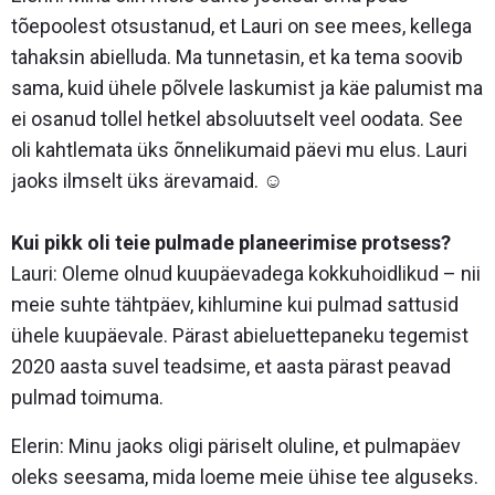
tõepoolest otsustanud, et Lauri on see mees, kellega
tahaksin abielluda. Ma tunnetasin, et ka tema soovib
sama, kuid ühele põlvele laskumist ja käe palumist ma
ei osanud tollel hetkel absoluutselt veel oodata. See
oli kahtlemata üks õnnelikumaid päevi mu elus. Lauri
jaoks ilmselt üks ärevamaid. ☺
Kui pikk oli teie pulmade planeerimise protsess?
Lauri: Oleme olnud kuupäevadega kokkuhoidlikud – nii
meie suhte tähtpäev, kihlumine kui pulmad sattusid
ühele kuupäevale. Pärast abieluettepaneku tegemist
2020 aasta suvel teadsime, et aasta pärast peavad
pulmad toimuma.
Elerin: Minu jaoks oligi päriselt oluline, et pulmapäev
oleks seesama, mida loeme meie ühise tee alguseks.