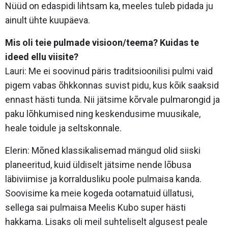
Nüüd on edaspidi lihtsam ka, meeles tuleb pidada ju
ainult ühte kuupäeva.
Mis oli teie pulmade visioon/teema? Kuidas te
ideed ellu viisite?
Lauri: Me ei soovinud päris traditsioonilisi pulmi vaid
pigem vabas õhkkonnas suvist pidu, kus kõik saaksid
ennast hästi tunda. Nii jätsime kõrvale pulmarongid ja
paku lõhkumised ning keskendusime muusikale,
heale toidule ja seltskonnale.
Elerin: Mõned klassikalisemad mängud olid siiski
planeeritud, kuid üldiselt jätsime nende lõbusa
läbiviimise ja korraldusliku poole pulmaisa kanda.
Soovisime ka meie kogeda ootamatuid üllatusi,
sellega sai pulmaisa Meelis Kubo super hästi
hakkama. Lisaks oli meil suhteliselt algusest peale