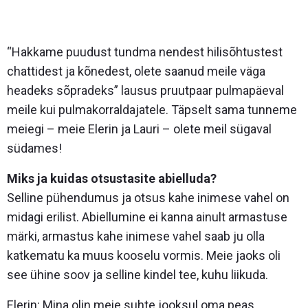
“Hakkame puudust tundma nendest hilisõhtustest
chattidest ja kõnedest, olete saanud meile väga
headeks sõpradeks” lausus pruutpaar pulmapäeval
meile kui pulmakorraldajatele. Täpselt sama tunneme
meiegi – meie Elerin ja Lauri – olete meil sügaval
südames!
Miks ja kuidas otsustasite abielluda?
Selline pühendumus ja otsus kahe inimese vahel on
midagi erilist. Abiellumine ei kanna ainult armastuse
märki, armastus kahe inimese vahel saab ju olla
katkematu ka muus kooselu vormis. Meie jaoks oli
see ühine soov ja selline kindel tee, kuhu liikuda.
Elerin: Mina olin meie suhte jooksul oma peas