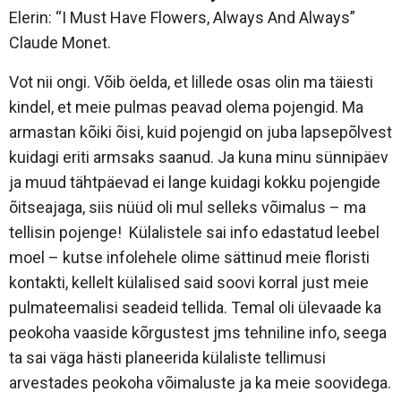
Elerin:
“I Must Have Flowers, Always And Always”
Claude Monet.
Vot nii ongi. Võib öelda, et lillede osas olin ma täiesti
kindel, et meie pulmas peavad olema pojengid. Ma
armastan kõiki õisi, kuid pojengid on juba lapsepõlvest
kuidagi eriti armsaks saanud. Ja kuna minu sünnipäev
ja muud tähtpäevad ei lange kuidagi kokku pojengide
õitseajaga, siis nüüd oli mul selleks võimalus – ma
tellisin pojenge! Külalistele sai info edastatud leebel
moel – kutse infolehele olime sättinud meie floristi
kontakti, kellelt külalised said soovi korral just meie
pulmateemalisi seadeid tellida. Temal oli ülevaade ka
peokoha vaaside kõrgustest jms tehniline info, seega
ta sai väga hästi planeerida külaliste tellimusi
arvestades peokoha võimaluste ja ka meie soovidega.