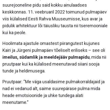
suurejooneline pidu said kokku ainulaadses
keskkonnas. 11. veebruaril 2022 toimunud pulmapäev
viis külalised
Eesti Rahva Muuseumisse
, kus avar ja
pidulik arhitektuur lõi täiusliku tausta nii tseremooniale
kui ka peole.
Hoolimata ajastule omastest piirangutest kujunes
Kairi ja Jürgeni pulmapäev tõeliselt eriliseks – see oli
imeilus, südamlik ja meeldejääv pulmapidu
, mida nii
pruutpaar kui ka külalised meenutavad siiani sooja
tunde ja heldimusega.
Pruutpaar: “Me väga usaldasime pulmakorraldajaid ja
nad ei vedanud alt, saime suurepärase pulma mida
heade emotsioonide ja uhke tundega alati
meenutame.”