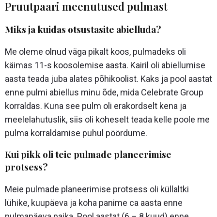
Pruutpaari meenutused pulmast
Miks ja kuidas otsustasite abielluda?
Me oleme olnud väga pikalt koos, pulmadeks oli
käimas 11-s koosolemise aasta. Kairil oli abiellumise
aasta teada juba alates põhikoolist.
Kaks ja pool aastat
enne pulmi abiellus minu õde, mida Celebrate Group
korraldas. Kuna see pulm oli erakordselt kena ja
meelelahutuslik, siis oli koheselt teada kelle poole me
pulma korraldamise puhul pöördume.
Kui pikk oli teie pulmade planeerimise
protsess?
Meie pulmade planeerimise protsess oli küllaltki
lühike, kuupäeva ja koha panime ca aasta enne
pulmapäeva paika. Pool aastat (6 – 8 kuud) enne