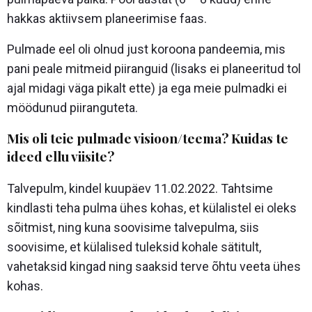
hakkas aktiivsem planeerimise faas.
Pulmade eel oli olnud just koroona pandeemia, mis
pani peale mitmeid piiranguid (lisaks ei planeeritud tol
ajal midagi väga pikalt ette) ja ega meie pulmadki ei
möödunud piiranguteta.
Mis oli teie pulmade visioon/teema? Kuidas te
ideed ellu viisite?
Talvepulm, kindel kuupäev 11.02.2022. Tahtsime
kindlasti teha pulma ühes kohas, et külalistel ei oleks
sõitmist, ning kuna soovisime talvepulma, siis
soovisime, et külalised tuleksid kohale sätitult,
vahetaksid kingad ning saaksid terve õhtu veeta ühes
kohas.