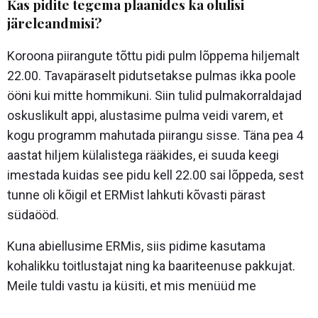
Kas pidite tegema plaanides ka olulisi
järeleandmisi?
Koroona piirangute tõttu pidi pulm lõppema hiljemalt
22.00. Tavapäraselt pidutsetakse pulmas ikka poole
ööni kui mitte hommikuni. Siin tulid pulmakorraldajad
oskuslikult appi, alustasime pulma veidi varem, et
kogu programm mahutada piirangu sisse. Täna pea 4
aastat hiljem külalistega rääkides, ei suuda keegi
imestada kuidas see pidu kell 22.00 sai lõppeda, sest
tunne oli kõigil et ERMist lahkuti kõvasti pärast
südaööd.
Kuna abiellusime ERMis, siis pidime kasutama
kohalikku toitlustajat ning ka baariteenuse pakkujat.
Meile tuldi vastu ja küsiti, et mis menüüd me
sooviksime, lisaks palusime proovi einestamist ja