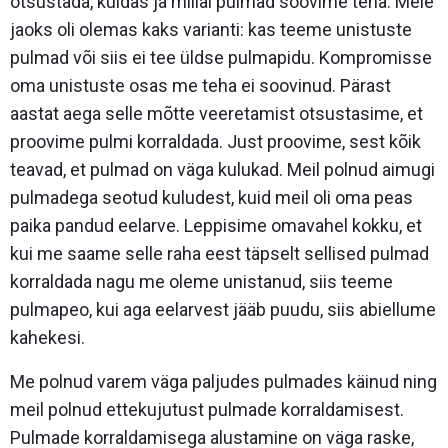
otsustada, kuidas ja millal pulmad soovime teha. Meie
jaoks oli olemas kaks varianti: kas teeme unistuste
pulmad või siis ei tee üldse pulmapidu. Kompromisse
oma unistuste osas me teha ei soovinud. Pärast
aastat aega selle mõtte veeretamist otsustasime, et
proovime pulmi korraldada. Just proovime, sest kõik
teavad, et pulmad on väga kulukad. Meil polnud aimugi
pulmadega seotud kuludest, kuid meil oli oma peas
paika pandud eelarve. Leppisime omavahel kokku, et
kui me saame selle raha eest täpselt sellised pulmad
korraldada nagu me oleme unistanud, siis teeme
pulmapeo, kui aga eelarvest jääb puudu, siis abiellume
kahekesi.
Me polnud varem väga paljudes pulmades käinud ning
meil polnud ettekujutust pulmade korraldamisest.
Pulmade korraldamisega alustamine on väga raske,