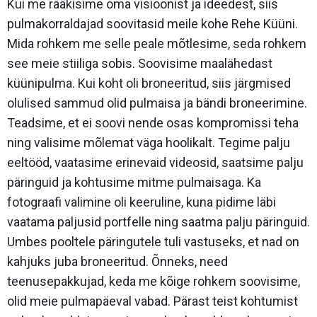
Kui me rääkisime oma visioonist ja ideedest, siis
pulmakorraldajad soovitasid meile kohe Rehe Küüni.
Mida rohkem me selle peale mõtlesime, seda rohkem
see meie stiiliga sobis. Soovisime maalähedast
küünipulma. Kui koht oli broneeritud, siis järgmised
olulised sammud olid pulmaisa ja bändi broneerimine.
Teadsime, et ei soovi nende osas kompromissi teha
ning valisime mõlemat väga hoolikalt. Tegime palju
eeltööd, vaatasime erinevaid videosid, saatsime palju
päringuid ja kohtusime mitme pulmaisaga. Ka
fotograafi valimine oli keeruline, kuna pidime läbi
vaatama paljusid portfelle ning saatma palju päringuid.
Umbes pooltele päringutele tuli vastuseks, et nad on
kahjuks juba broneeritud. Õnneks, need
teenusepakkujad, keda me kõige rohkem soovisime,
olid meie pulmapäeval vabad. Pärast teist kohtumist