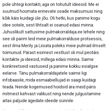
pole ühtegi kontakti, aga on tohutult ideesid. Me ei
suutnud hoomata erinevate osade maksumusi ning
kõik käis kuidagi üle jõu. Oli hetki, kus panime kogu
idee ootele, sest lihtsalt ei osanud edasi minna.
Juhuslikult sattusime pulmakorraldaja.ee lehele ning
see oli parim leid meie pulmakorralduse protsessis,
sest ilma Merily ja Liisata poleks meie pulmad ilmselt
toimunud. Pärast esimest vestlust oli mul peotäis
kontakte ja ideesid, millega edasi minna. Saime
konkreetseid vastuseid ja panime kokku esialgse
eelarve. Tänu pulmakorraldajatele saime ligi
infobaasile, mida esmaabiellujad ei saagi kuidagi
teada. Nende kogemused hoidsid ära meid päris
mitmest kehvast valikust ning nende julgustamine
aitas paljude ägedate ideede sünnile.