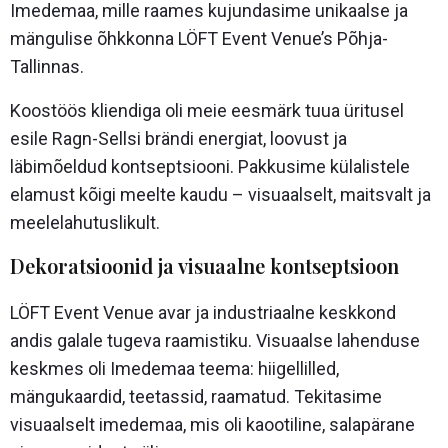
Imedemaa, mille raames kujundasime unikaalse ja
mängulise õhkkonna LÖFT Event Venue’s Põhja-
Tallinnas.
Koostöös kliendiga oli meie eesmärk tuua üritusel
esile Ragn-Sellsi brändi energiat, loovust ja
läbimõeldud kontseptsiooni. Pakkusime külalistele
elamust kõigi meelte kaudu – visuaalselt, maitsvalt ja
meelelahutuslikult.
Dekoratsioonid ja visuaalne kontseptsioon
LÖFT Event Venue avar ja industriaalne keskkond
andis galale tugeva raamistiku. Visuaalse lahenduse
keskmes oli Imedemaa teema: hiigellilled,
mängukaardid, teetassid, raamatud. Tekitasime
visuaalselt imedemaa, mis oli kaootiline, salapärane