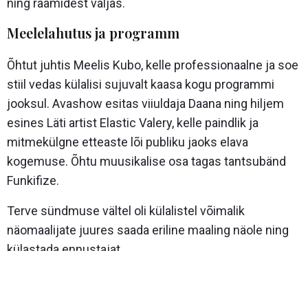
ning raamidest väljas.
Meelelahutus ja programm
Õhtut juhtis Meelis Kubo, kelle professionaalne ja soe
stiil vedas külalisi sujuvalt kaasa kogu programmi
jooksul. Avashow esitas viiuldaja Daana ning hiljem
esines Läti artist Elastic Valery, kelle paindlik ja
mitmekülgne etteaste lõi publiku jaoks elava
kogemuse. Õhtu muusikalise osa tagas tantsubänd
Funkifize.
Terve sündmuse vältel oli külalistel võimalik
näomaalijate juures saada eriline maaling näole ning
külastada ennustajat.
Ürituse tulemus