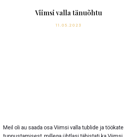
Viimsi valla tänuõhtu
11.05.2023
Meil oli au saada osa Viimsi valla tublide ja töökate
tunnustamisest, millega ühtlasi tähistati ka Viimsi