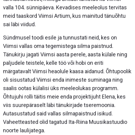
valla 104. sünnipäeva. Kevadises meeleolus tervitas
meid taaskord Viimsi Artium, kus mainitud tänuõhtu
sai läbi viidud.
Sündmusel toodi esile ja tunnustati neid, kes on
Viimsi vallas oma tegemistega silma paistnud.
Tänukirju jagati Viimsi aasta perele, aasta külale ning
paljudele teistele, kelle töö või hobi on eriti
märgatavalt Viimsi heaolule kaasa aidanud. Õhtupoolik
oli sisustatud Viimsi enda inimeste suminaga ning
saalis ootas külalisi üks meeleolukas programm.
Õhtujuhi rolli täitis meie enda projektijuht Elena, kes
viis suurepäraselt läbi tänukirjade tseremoonia.
Autasustatud said vallas silmapaistnud isikud.
Vaheetteasted olid tagatud Ita-Riina Muusikastuudio
noorte laulijatega.