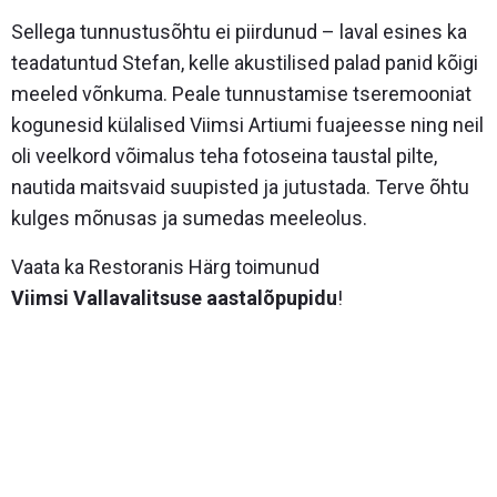
Sellega tunnustusõhtu ei piirdunud – laval esines ka
teadatuntud Stefan, kelle akustilised palad panid kõigi
meeled võnkuma. Peale tunnustamise tseremooniat
kogunesid külalised Viimsi Artiumi fuajeesse ning neil
oli veelkord võimalus teha fotoseina taustal pilte,
nautida maitsvaid suupisted ja jutustada. Terve õhtu
kulges mõnusas ja sumedas meeleolus.
Vaata ka Restoranis Härg toimunud
Viimsi Vallavalitsuse aastalõpupidu
!